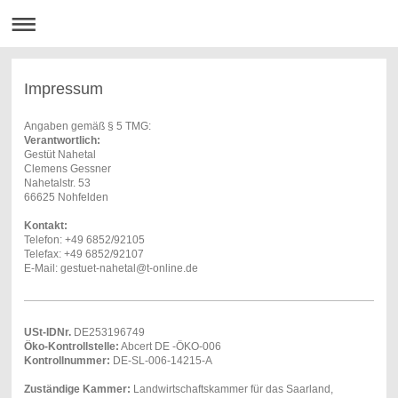
Impressum
Angaben gemäß § 5 TMG:
Verantwortlich:
Gestüt Nahetal
Clemens
Gessner
Nahetalstr.
53
66625
Nohfelden
Kontakt:
Telefon: +49 6852/92105
Telefax: +49 6852/92107
E-Mail:
gestuet-nahetal@t-online.de
USt-IDNr.
DE253196749
Öko-Kontrollstelle:
Abcert DE -ÖKO-006
Kontrollnummer:
DE-SL-006-14215-A
Zuständige Kammer:
Landwirtschaftskammer für das Saarland,