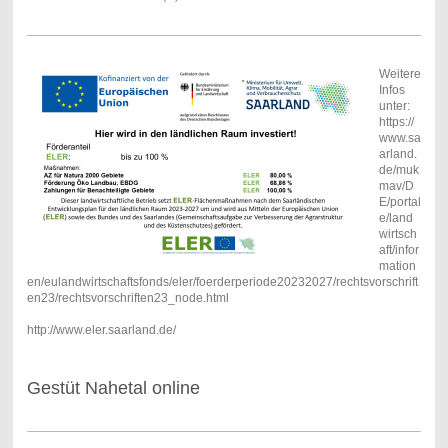
Weitere
Infos
unter:
https://
www.sa
arland.
de/muk
mav/D
E/portal
e/land
wirtsch
aft/infor
mation
en/eulandwirtschaftsfonds/eler/foerderperiode20232027/rechtsvorschrift
en23/rechtsvorschriften23_node.html
http://www.eler.saarland.de/
Gestüt Nahetal online